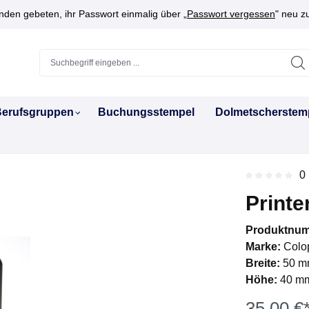
den gebeten, ihr Passwort einmalig über „
Passwort vergessen
" neu z
erufsgruppen
Buchungsstempel
Dolmetscherstem
0
Durchschnitt
Printe
Produktnu
Marke:
Colo
Breite:
50 m
Höhe:
40 m
35,00 €