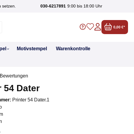
u setzen.
030-6217891
9:00 bis 18:00 Uhr
0,00 €*
pel
Motivstempel
Warenkontrolle
 Bewertungen
liche Bewertung von 0 von 5 Sternen
r 54 Dater
mmer:
Printer 54 Dater.1
p
m
m
*