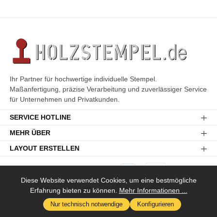
Ihr Partner für hochwertige individuelle Stempel.
Maßanfertigung, präzise Verarbeitung und zuverlässiger Service
für Unternehmen und Privatkunden.
SERVICE HOTLINE
MEHR ÜBER
LAYOUT ERSTELLEN
Diese Website verwendet Cookies, um eine bestmögliche
Erfahrung bieten zu können.
Mehr Informationen ...
Versandkosten
* Alle Preise inkl. gesetzl. Mehrwertsteuer zzgl.
und ggf.
Nur technisch notwendige
Konfigurieren
Nachnahmegebühren, wenn nicht anders angegeben.