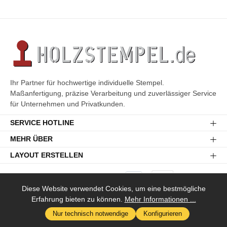
Ihr Partner für hochwertige individuelle Stempel.
Maßanfertigung, präzise Verarbeitung und zuverlässiger Service
für Unternehmen und Privatkunden.
SERVICE HOTLINE
MEHR ÜBER
LAYOUT ERSTELLEN
Diese Website verwendet Cookies, um eine bestmögliche
Erfahrung bieten zu können.
Mehr Informationen ...
Versandkosten
* Alle Preise inkl. gesetzl. Mehrwertsteuer zzgl.
und ggf.
Nur technisch notwendige
Konfigurieren
Nachnahmegebühren, wenn nicht anders angegeben.