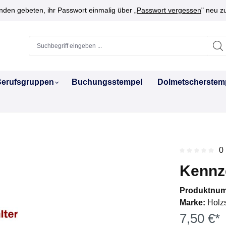
den gebeten, ihr Passwort einmalig über „
Passwort vergessen
" neu z
erufsgruppen
Buchungsstempel
Dolmetscherstem
0
Durchschnitt
Kennze
Produktnu
Marke:
Holz
7,50 €*