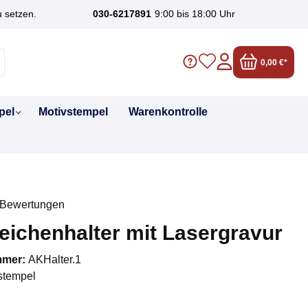
u setzen.
030-6217891
9:00 bis 18:00 Uhr
0,00 €*
pel
Motivstempel
Warenkontrolle
 Bewertungen
liche Bewertung von 0 von 5 Sternen
ichenhalter mit Lasergravur
mmer:
AKHalter.1
stempel