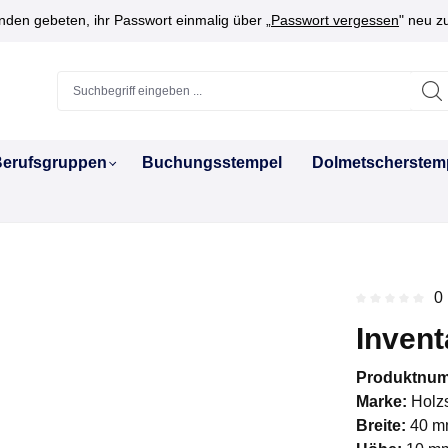
den gebeten, ihr Passwort einmalig über „
Passwort vergessen
" neu z
erufsgruppen
Buchungsstempel
Dolmetscherstem
0
Durchschnitt
Invent
Produktnu
Marke:
Holz
Breite:
40 m