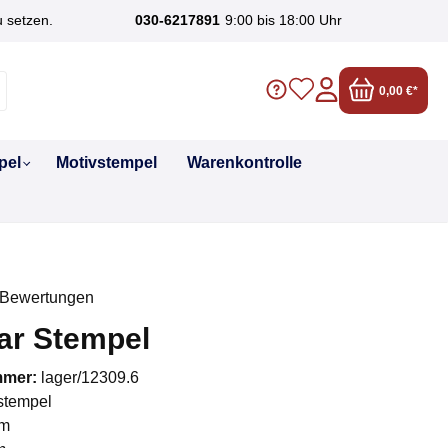
u setzen.
030-6217891
9:00 bis 18:00 Uhr
0,00 €*
pel
Motivstempel
Warenkontrolle
 Bewertungen
liche Bewertung von 0 von 5 Sternen
ar Stempel
mmer:
lager/12309.6
stempel
m