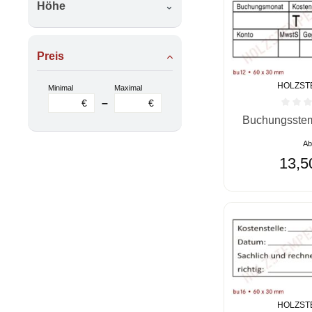
Höhe
Preis
HOLZST
Minimal
Maximal
–
€
€
Durchschnittlic
Buchungsstem
A
13,5
HOLZST