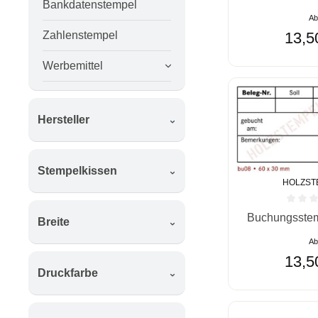
Bankdatenstempel
A
Zahlenstempel
13,5
Werbemittel
Hersteller
Stempelkissen
HOLZST
Durchschnittlic
Buchungsstem
Breite
A
13,5
Druckfarbe