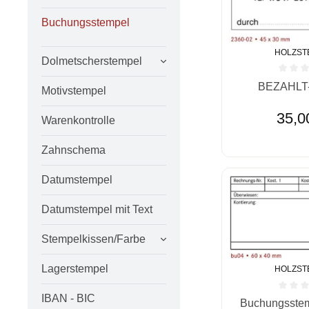
Buchungsstempel
HOLZST
Dolmetscherstempel
Durchschnittlic
BEZAHLT-
Motivstempel
35,0
Warenkontrolle
Zahnschema
Datumstempel
Datumstempel mit Text
Stempelkissen/Farbe
Lagerstempel
HOLZST
IBAN - BIC
Durchschnittlic
Buchungsstem