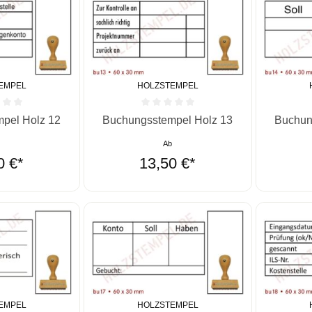
EMPEL
HOLZSTEMPEL
he Bewertung von 0 von 5 Sternen
Durchschnittliche Bewertung von 0 von 5 St
Durchschn
pel Holz 12
Buchungsstempel Holz 13
Buchun
b
Ab
0 €*
13,50 €*
EMPEL
HOLZSTEMPEL