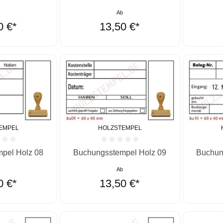
b
Ab
0 €*
13,50 €*
EMPEL
HOLZSTEMPEL
he Bewertung von 0 von 5 Sternen
Durchschnittliche Bewertung von 0 von 5 St
Durchschn
pel Holz 08
Buchungsstempel Holz 09
Buchun
b
Ab
0 €*
13,50 €*