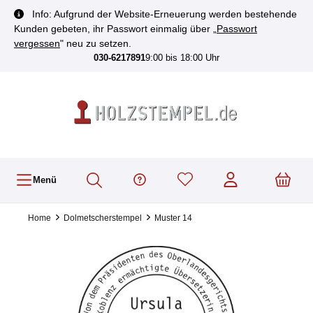
inhalt springen
Info: Aufgrund der Website-Erneuerung werden bestehende
Kunden gebeten, ihr Passwort einmalig über „
Passwort
vergessen
" neu zu setzen.
030-6217891
9:00 bis 18:00 Uhr
Menü
Home
Dolmetscherstempel
Muster 14