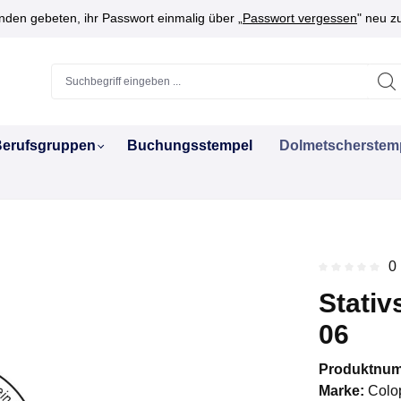
den gebeten, ihr Passwort einmalig über „
Passwort vergessen
" neu z
erufsgruppen
Buchungsstempel
Dolmetscherstem
0
Durchschnitt
Stativ
06
Produktnu
Marke:
Colo