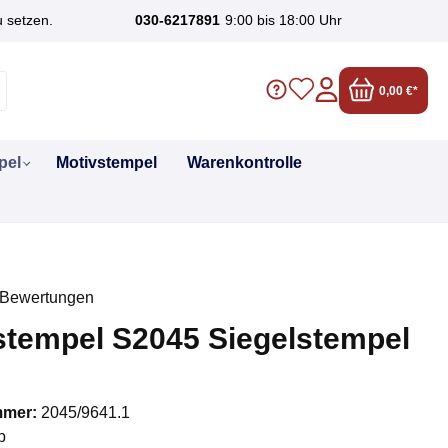
u setzen.
030-6217891
9:00 bis 18:00 Uhr
0,00 €*
pel
Motivstempel
Warenkontrolle
 Bewertungen
liche Bewertung von 0 von 5 Sternen
stempel S2045 Siegelstempel
mmer:
2045/9641.1
p