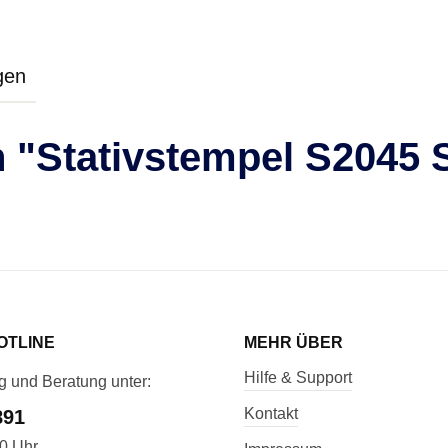
gen
 "Stativstempel S2045 
OTLINE
MEHR ÜBER
Hilfe & Support
g und Beratung unter:
Kontakt
891
00 Uhr