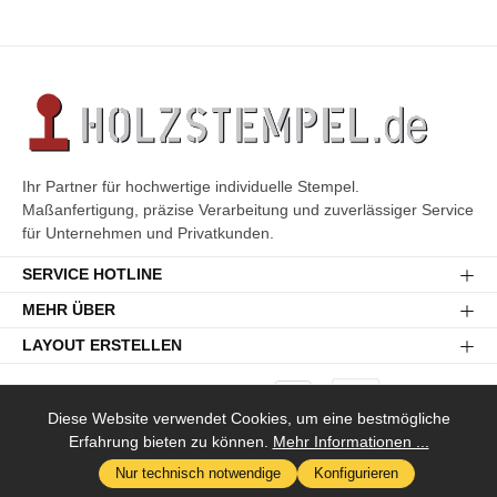
Ihr Partner für hochwertige individuelle Stempel.
Maßanfertigung, präzise Verarbeitung und zuverlässiger Service
für Unternehmen und Privatkunden.
SERVICE HOTLINE
MEHR ÜBER
LAYOUT ERSTELLEN
Diese Website verwendet Cookies, um eine bestmögliche
Erfahrung bieten zu können.
Mehr Informationen ...
Versandkosten
* Alle Preise inkl. gesetzl. Mehrwertsteuer zzgl.
und ggf.
Nur technisch notwendige
Konfigurieren
Nachnahmegebühren, wenn nicht anders angegeben.