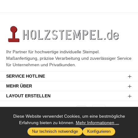
Ihr Partner für hochwertige individuelle Stempel.
Maßanfertigung, präzise Verarbeitung und zuverlässiger Service
für Unternehmen und Privatkunden.
SERVICE HOTLINE
MEHR ÜBER
LAYOUT ERSTELLEN
Diese Website verwendet Cookies, um eine bestmögliche
Erfahrung bieten zu können.
Mehr Informationen ...
Versandkosten
* Alle Preise inkl. gesetzl. Mehrwertsteuer zzgl.
und ggf.
Nur technisch notwendige
Konfigurieren
Nachnahmegebühren, wenn nicht anders angegeben.