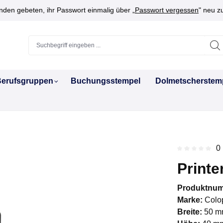
den gebeten, ihr Passwort einmalig über „
Passwort vergessen
" neu z
erufsgruppen
Buchungsstempel
Dolmetscherstem
0
Durchschnitt
Printe
Produktnu
Marke:
Colo
Breite:
50 m