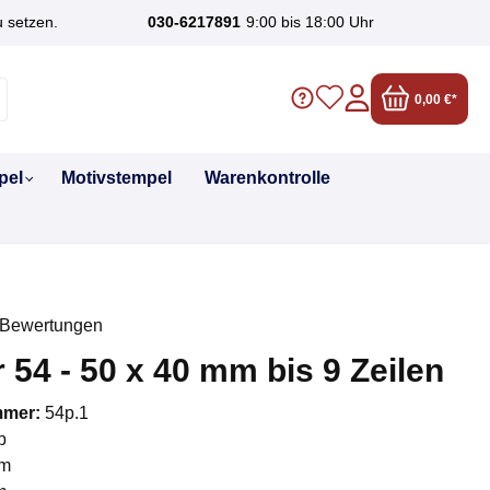
u setzen.
030-6217891
9:00 bis 18:00 Uhr
0,00 €*
pel
Motivstempel
Warenkontrolle
 Bewertungen
liche Bewertung von 0 von 5 Sternen
r 54 - 50 x 40 mm bis 9 Zeilen
mmer:
54p.1
p
m