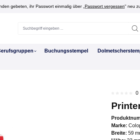
den gebeten, ihr Passwort einmalig über „
Passwort vergessen
" neu z
erufsgruppen
Buchungsstempel
Dolmetscherstem
0
Durchschnitt
Printe
Produktnu
Marke:
Colo
Breite:
59 m