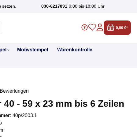
u setzen.
030-6217891
9:00 bis 18:00 Uhr
0,00 €*
pel
Motivstempel
Warenkontrolle
 Bewertungen
liche Bewertung von 0 von 5 Sternen
r 40 - 59 x 23 mm bis 6 Zeilen
mmer:
40p/2003.1
p
m