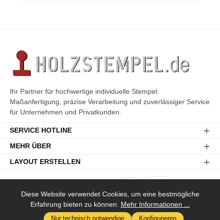
Ihr Partner für hochwertige individuelle Stempel.
Maßanfertigung, präzise Verarbeitung und zuverlässiger Service
für Unternehmen und Privatkunden.
SERVICE HOTLINE
MEHR ÜBER
LAYOUT ERSTELLEN
Diese Website verwendet Cookies, um eine bestmögliche
Erfahrung bieten zu können.
Mehr Informationen ...
Versandkosten
* Alle Preise inkl. gesetzl. Mehrwertsteuer zzgl.
und ggf.
Nur technisch notwendige
Konfigurieren
Nachnahmegebühren, wenn nicht anders angegeben.