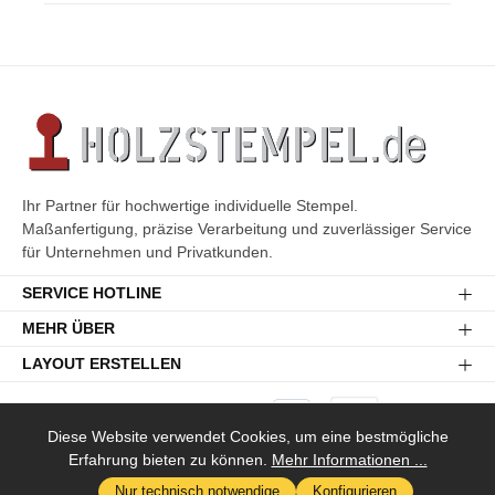
Ihr Partner für hochwertige individuelle Stempel.
Maßanfertigung, präzise Verarbeitung und zuverlässiger Service
für Unternehmen und Privatkunden.
SERVICE HOTLINE
MEHR ÜBER
LAYOUT ERSTELLEN
Diese Website verwendet Cookies, um eine bestmögliche
Erfahrung bieten zu können.
Mehr Informationen ...
Versandkosten
* Alle Preise inkl. gesetzl. Mehrwertsteuer zzgl.
und ggf.
Nur technisch notwendige
Konfigurieren
Nachnahmegebühren, wenn nicht anders angegeben.