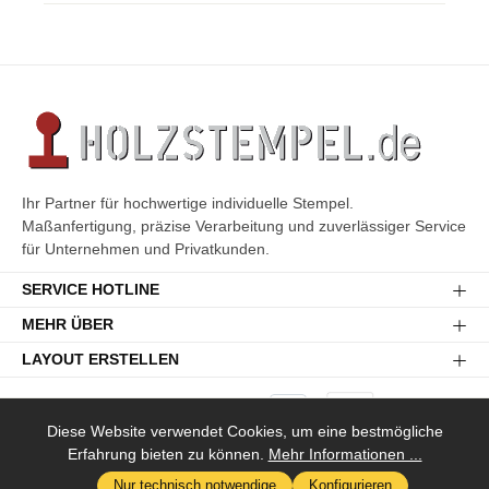
Ihr Partner für hochwertige individuelle Stempel.
Maßanfertigung, präzise Verarbeitung und zuverlässiger Service
für Unternehmen und Privatkunden.
SERVICE HOTLINE
MEHR ÜBER
LAYOUT ERSTELLEN
Diese Website verwendet Cookies, um eine bestmögliche
Erfahrung bieten zu können.
Mehr Informationen ...
Versandkosten
* Alle Preise inkl. gesetzl. Mehrwertsteuer zzgl.
und ggf.
Nur technisch notwendige
Konfigurieren
Nachnahmegebühren, wenn nicht anders angegeben.