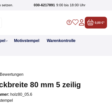
u setzen.
030-6217891
9:00 bis 18:00 Uhr
0,00 €*
pel
Motivstempel
Warenkontrolle
 Bewertungen
liche Bewertung von 0 von 5 Sternen
kbreite 80 mm 5 zeilig
mmer:
holz80_05.6
stempel