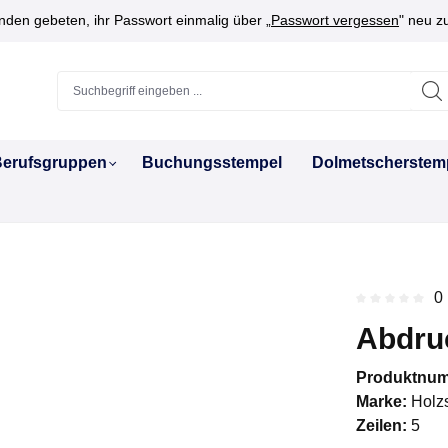
den gebeten, ihr Passwort einmalig über „
Passwort vergessen
" neu z
erufsgruppen
Buchungsstempel
Dolmetscherstem
0
Durchschnitt
Abdruc
Produktnu
Marke:
Holz
Zeilen:
5