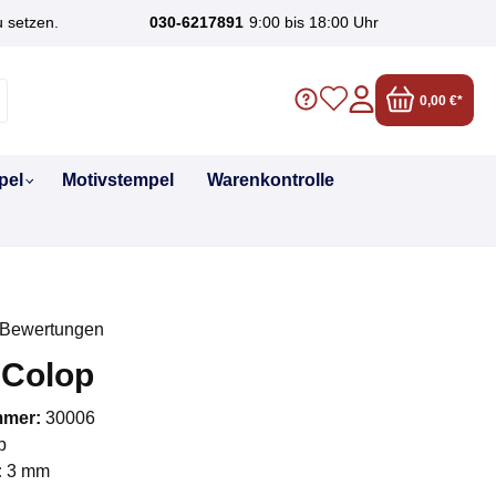
u setzen.
030-6217891
9:00 bis 18:00 Uhr
0,00 €*
pel
Motivstempel
Warenkontrolle
 Bewertungen
liche Bewertung von 0 von 5 Sternen
 Colop
mmer:
30006
p
:
3 mm