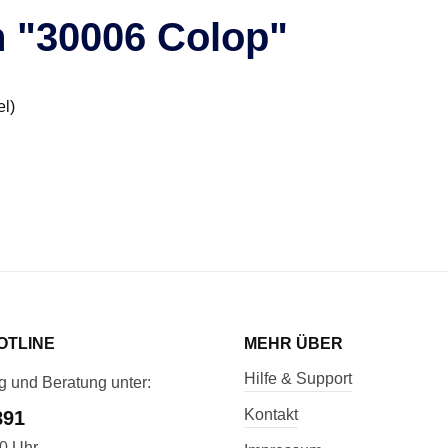
n "30006 Colop"
el)
OTLINE
MEHR ÜBER
Hilfe & Support
g und Beratung unter:
Kontakt
891
00 Uhr