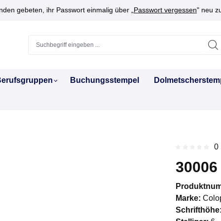
den gebeten, ihr Passwort einmalig über „
Passwort vergessen
" neu z
erufsgruppen
Buchungsstempel
Dolmetscherstem
0
Durchschnitt
30006
Produktnu
Marke:
Colo
Schrifthöhe