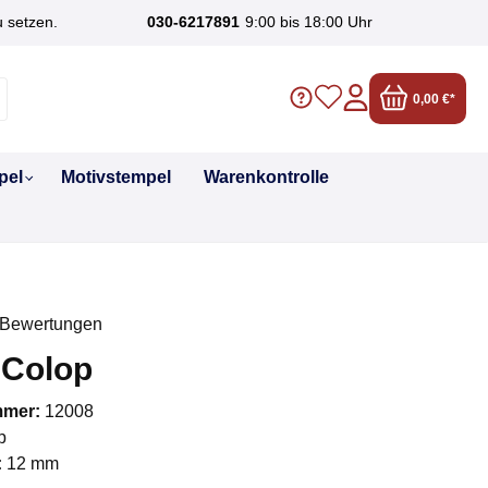
u setzen.
030-6217891
9:00 bis 18:00 Uhr
0,00 €*
pel
Motivstempel
Warenkontrolle
 Bewertungen
liche Bewertung von 0 von 5 Sternen
 Colop
mmer:
12008
p
:
12 mm