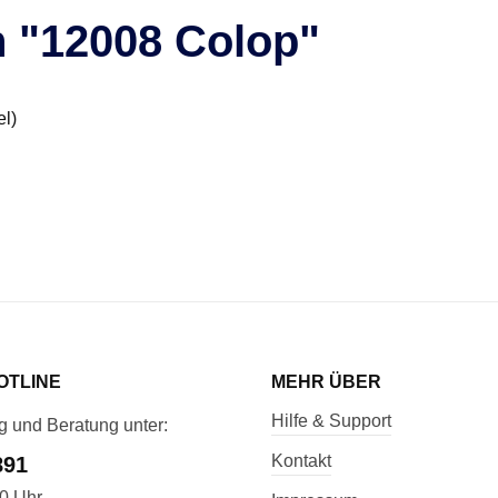
n "12008 Colop"
el)
OTLINE
MEHR ÜBER
Hilfe & Support
g und Beratung unter:
Kontakt
891
00 Uhr