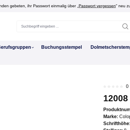
den gebeten, ihr Passwort einmalig über „
Passwort vergessen
" neu z
erufsgruppen
Buchungsstempel
Dolmetscherstem
0
Durchschnitt
12008
Produktnu
Marke:
Colo
Schrifthöhe